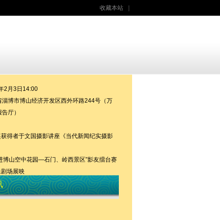
收藏本站
|
2月3日14:00
淄博市博山经济开发区西外环路244号（万
报告厅）
奖获得者于文国摄影讲座《当代新闻纪实摄影
走进博山空中花园—石门、岭西景区”影友擂台赛
像剧场展映
315207687
讯