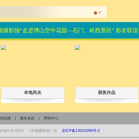
中国摄影报“走进博山空中花园—石门、岭西景区” 影友联谊
本地风光
获奖作品
情链接
|
服务条款
|
帮助中心
pyright @ 2024 《中国摄影报》社
京ICP备13041099号-2