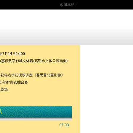
收藏本站
|
7月14日14:00
惠影数字影城文体店(高密市文体公园南侧)
奖获得者李泛现场讲座《吾思吾想吾影像》
走进高密”影友擂台赛
像剧场
讯
07-03