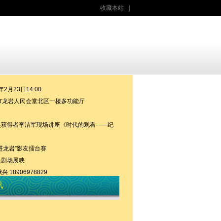
收藏本站
|
年2月23日14:00
市龙岩人民会堂北区一楼多功能厅
奖获得者李洁军现场讲座《时代的观看——纪
走进龙岩”影友擂台赛
像剧场展映
 18906978829
讯