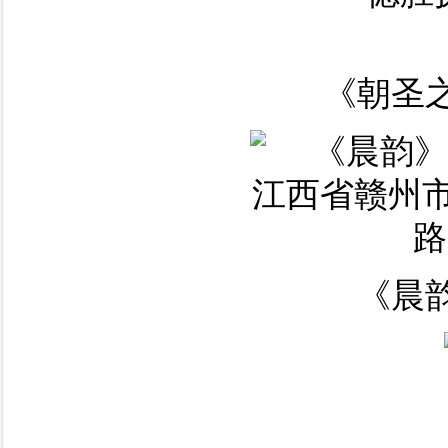
《朝圣之
《晨韵