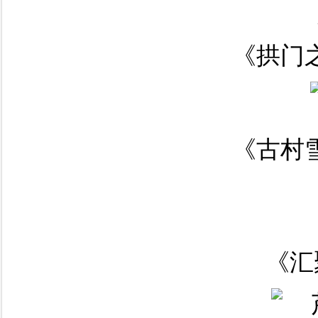
《拱门之
《古村雪
《汇