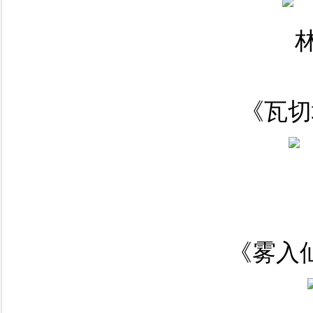
《瓦切
《雾入仙