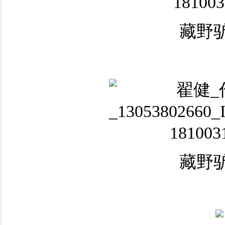
藏野驴
藏野驴