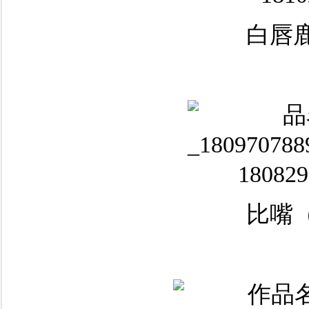
白唇鹿
比嘴（