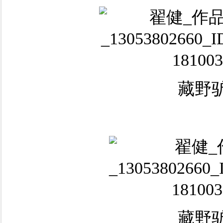
藏野驴
藏野驴