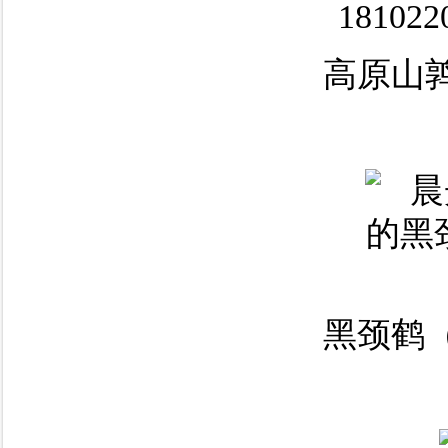
高原山鹑
黑颈鹤（