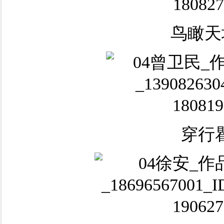
鸟瞰天
穿行