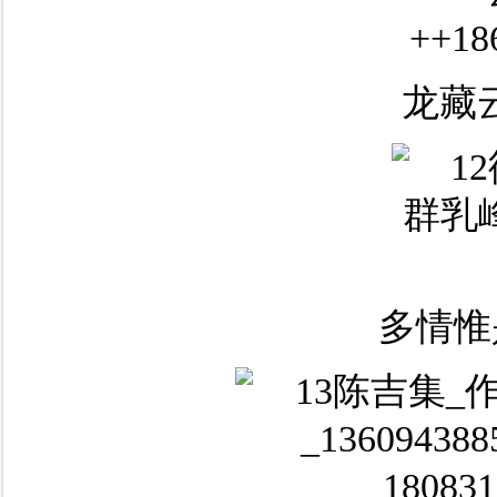
龙藏
多情惟