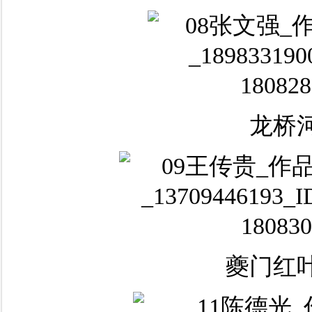
龙桥
夔门红