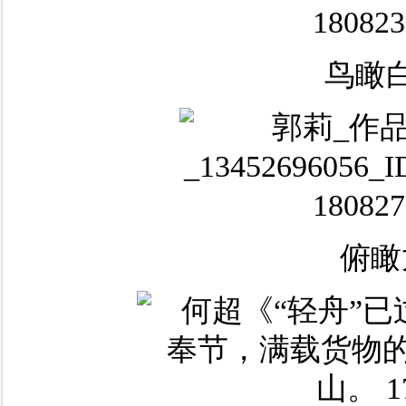
鸟瞰
俯瞰