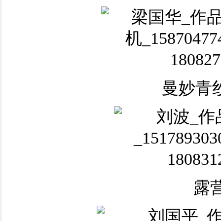
曼妙青
露