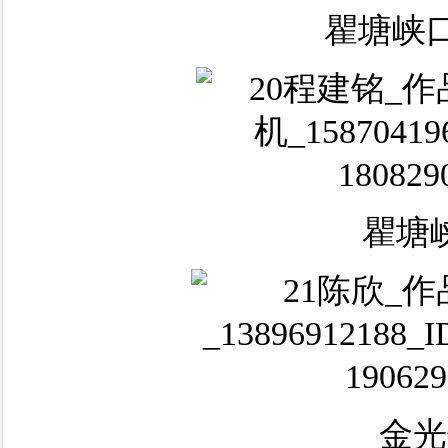
瞿塘峡
瞿塘
金光