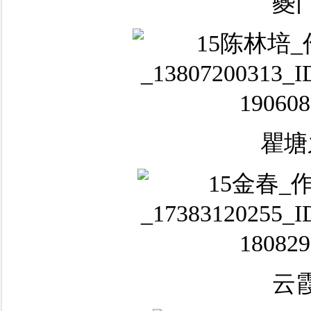
夔
瞿塘
云