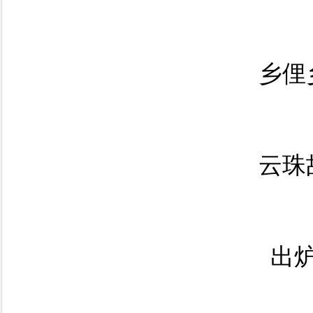
乡俚
云珠
出