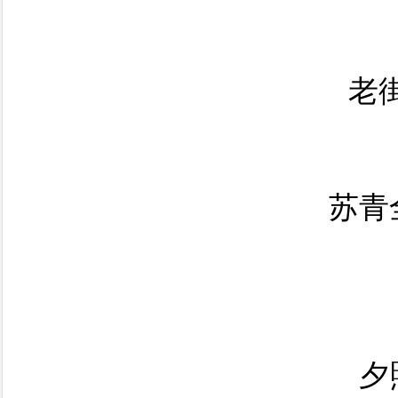
老
苏青
夕