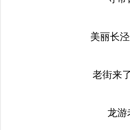
美丽长泾
老街来
龙游