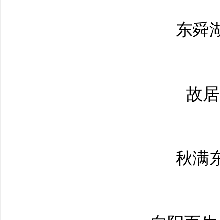
东舜
故居
秋满