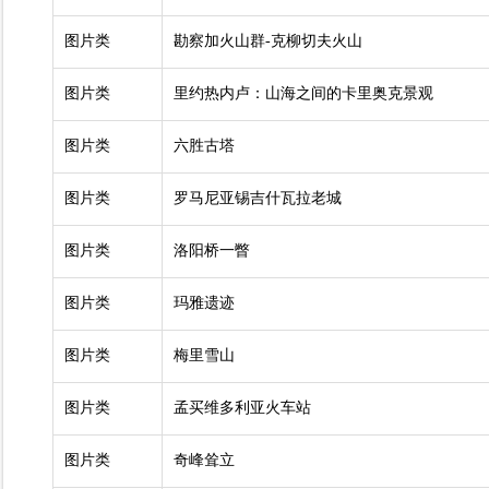
图片类
勘察加火山群-克柳切夫火山
图片类
里约热内卢：山海之间的卡里奥克景观
图片类
六胜古塔
图片类
罗马尼亚锡吉什瓦拉老城
图片类
洛阳桥一瞥
图片类
玛雅遗迹
图片类
梅里雪山
图片类
孟买维多利亚火车站
图片类
奇峰耸立