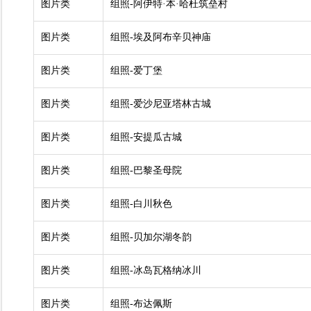
图片类
组照-阿伊特·本·哈杜筑垒村
图片类
组照-埃及阿布辛贝神庙
图片类
组照-爱丁堡
图片类
组照-爱沙尼亚塔林古城
图片类
组照-安提瓜古城
图片类
组照-巴黎圣母院
图片类
组照-白川秋色
图片类
组照-贝加尔湖冬韵
图片类
组照-冰岛瓦格纳冰川
图片类
组照-布达佩斯