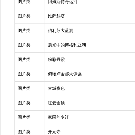
图片类
阿姆斯特丹运河
图片类
比萨斜塔
图片类
伯利茲大蓝洞
图片类
晨光中的博格利亚湖
图片类
粉彩丹霞
图片类
俯瞰卢舍那大像龛
图片类
古城夜色
图片类
红云金顶
图片类
家园的变迁
图片类
开元寺