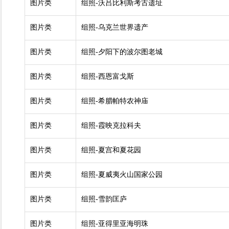
图片类
组照-沃吕比利斯考古遗址
图片类
组照-乌克兰世界遗产
图片类
组照-夕阳下的波尔图老城
图片类
组照-西恩富戈斯
图片类
组照-希腊帕特农神庙
图片类
组照-霞映克拉科夫
图片类
组照-夏宫和夏花园
图片类
组照-夏威夷火山国家公园
图片类
组照-雪韵匡庐
图片类
组照-亚得里亚海明珠