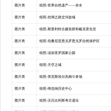
图片类
组照-世界自然遗产——赤水
图片类
组照-丝绸之路交河故城
图片类
组照-斯普利特古建筑群和戴克里先宫
图片类
组照-坦桑尼亚恩戈罗恩戈罗自然保护区
图片类
组照-汤加里罗国家公园
图片类
组照-天空之城
图片类
组照-突尼斯埃尔杰姆斗兽场
图片类
组照-维也纳历史中心
图片类
组照-沃吕比利斯考古遗址