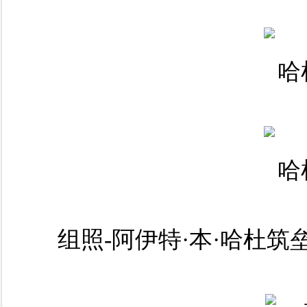
组照-阿伊特·本·哈杜筑