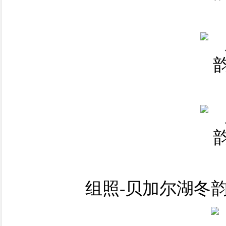
组照-贝加尔湖冬韵