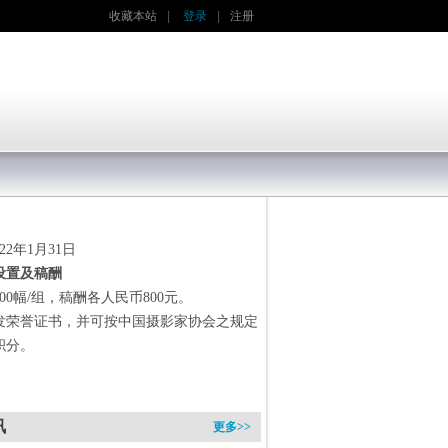
收藏本站
|
登录
|
注册
022年1月31日
设置及稿酬
00幅/组，稿酬各人民币800元。
发荣誉证书，并可按中国摄影家协会之规定
积分。
讯
更多>>