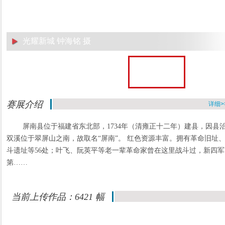
光耀新城 钟海铭 摄
赛展介绍
详细>
屏南县位于福建省东北部，1734年（清雍正十二年）建县，因县
双溪位于翠屏山之南，故取名“屏南”。 红色资源丰富。拥有革命旧址
斗遗址等56处；叶飞、阮英平等老一辈革命家曾在这里战斗过，新四军
第……
当前上传作品：6421 幅