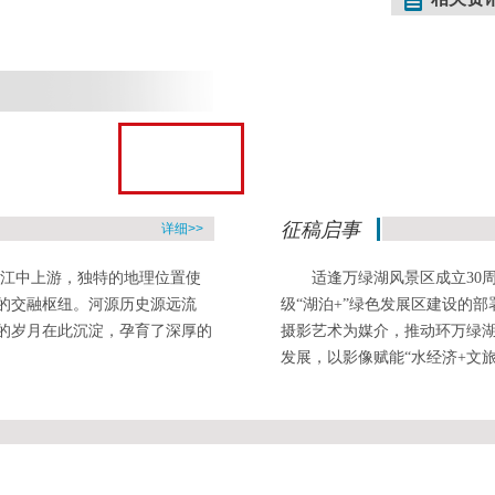
征稿启事
详细>>
江中上游，独特的地理位置使
适逢万绿湖风景区成立30
的交融枢纽。河源历史源远流
级“湖泊+”绿色发展区建设的部
的岁月在此沉淀，孕育了深厚的
摄影艺术为媒介，推动环万绿湖
发展，以影像赋能“水经济+文
化强省、生态强省注入新动能，
（以下简称“河源全国摄影展”
多角度展现万绿湖的生态之美
省、生态强省注入全新的影像
与，用镜头定格万绿湖的动人