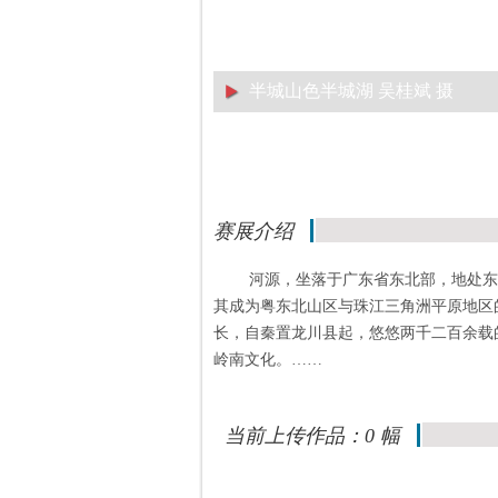
半城山色半城湖 吴桂斌 摄
赛展介绍
河源，坐落于广东省东北部，地处东
其成为粤东北山区与珠江三角洲平原地区
长，自秦置龙川县起，悠悠两千二百余载
岭南文化。……
当前上传作品：0 幅