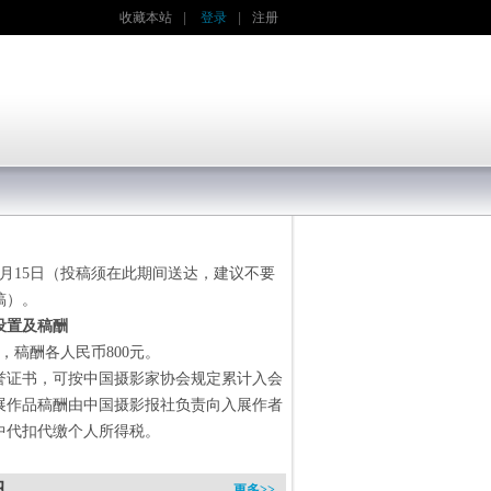
收藏本站
|
登录
|
注册
至12月15日（投稿须在此期间送达，建议不要
稿）。
设置及稿酬
件，稿酬各人民币800元。
誉证书，可按中国摄影家协会规定累计入会
展作品稿酬由中国摄影报社负责向入展作者
中代扣代缴个人所得税。
讯
更多>>