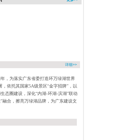
详细>>
周年，为落实广东省委打造环万绿湖世界
署，依托其国家5A级景区“金字招牌”，以
生态圈建设，深化“内湖-环湖-滨湖”联动
旅”融合，擦亮万绿湖品牌，为广东建设文
特举办“万绿湖·世界之镜”全国摄影展
）。借助摄影艺术这一独特媒介，全方位、
、人文底蕴与发展活力，为广东建设文化强
动力，诚邀广大摄影家、摄影爱好者踊跃参
瞬间，共同描绘河源生态与发展的壮美篇