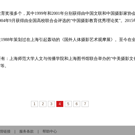
。
育奖项多个，其中1999年和2001年分别获得由中国文联和中国摄影家
04年9月获得由全国高校联合会评选的“中国摄影教育优秀理论奖”。201
1988年策划过在上海引起轰动的《国外人体摄影艺术观摩展》。至今在
有：上海师范大学人文与传播学院和上海图书馆联合举办的“中美摄影文
”等。
1
2
3
4
5
6
7
情链接
|
服务条款
|
帮助中心