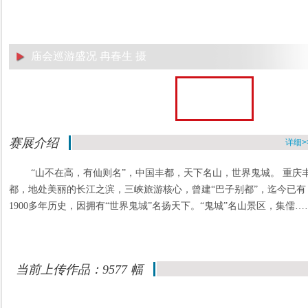
庙会巡游盛况 冉春生 摄
赛展介绍
详细>
“山不在高，有仙则名”，中国丰都，天下名山，世界鬼城。 重庆
都，地处美丽的长江之滨，三峡旅游核心，曾建“巴子别都”，迄今已有
1900多年历史，因拥有“世界鬼城”名扬天下。“鬼城”名山景区，集儒…
当前上传作品：9577 幅