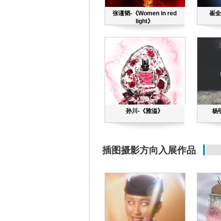
张谨韬-《Women in red
崔全
light》
孙川-《雅溢》
杨
插图摄影方向入展作品