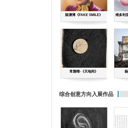
陈渊博《FAKE SMILE》
维多利亚
常雅晴-《天地间》
杨
综合创意方向入展作品