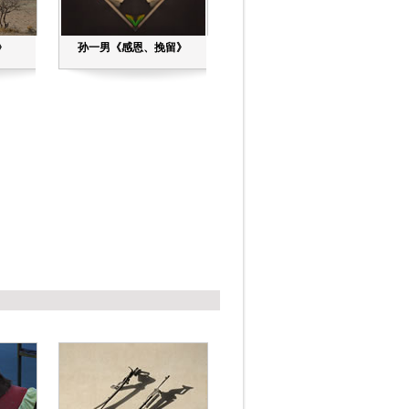
》
孙一男《感恩、挽留》