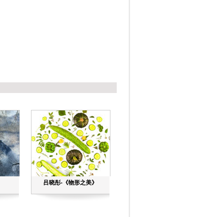
吕晓彤-《物形之美》