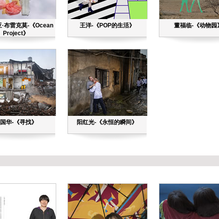
·布雷克莫-《Ocean
王洋-《POP的生活》
董福临-《动物园
Project》
国华-《寻找》
阳红光-《永恒的瞬间》