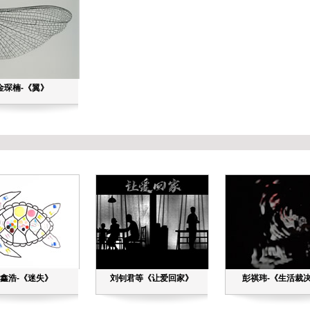
金琛楠-《翼》
鑫浩-《迷失》
刘钊君等《让爱回家》
彭祺玮-《生活裁