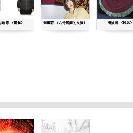
思语等-《黄雀》
刘馨蔚-《六号房间的女孩》
周波播-《晚风