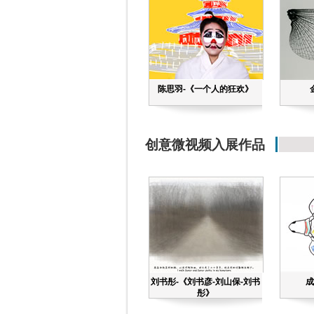
陈思羽-《一个人的狂欢》
创意微视频入展作品
刘书彤-《刘书彦-刘山保-刘书
成
彤》