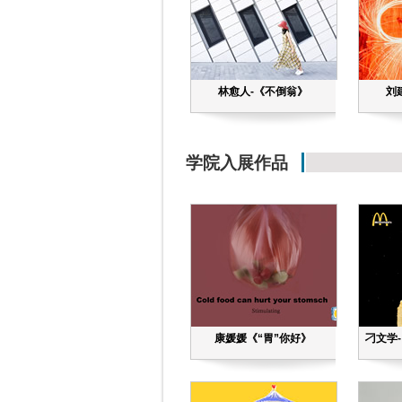
林愈人-《不倒翁》
刘
学院入展作品
康媛媛《“胃”你好》
刁文学-《