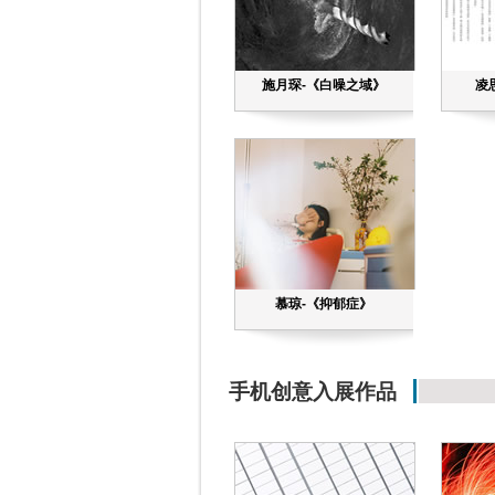
施月琛-《白噪之域》
凌
慕琼-《抑郁症》
手机创意入展作品