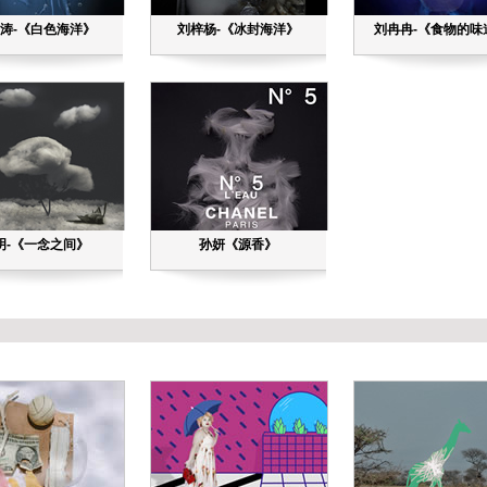
涛-《白色海洋》
刘梓杨-《冰封海洋》
刘冉冉-《食物的味
明-《一念之间》
孙妍《源香》