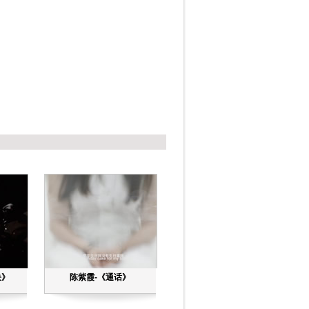
决》
陈紫霞-《通话》