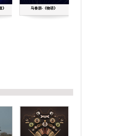
道》
马春朋-《物语》