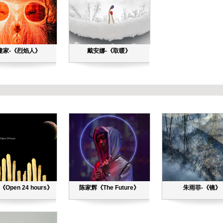
建家-《烈焰人》
戴安娜-《取暖》
Open 24 hours》
陈家辉《The Future》
朱雨菲-《镜》