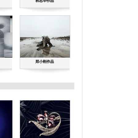
郭志华作品
郑小刚作品